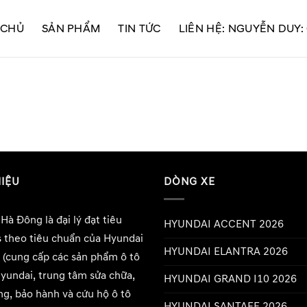
 CHỦ
SẢN PHẨM
TIN TỨC
LIÊN HỆ: NGUYỄN DUY:
HIỆU
DÒNG XE
 Hà Đông
là đại lý đạt tiêu
HYUNDAI ACCENT 2026
 theo tiêu chuẩn của Hyundai
HYUNDAI ELANTRA 2026
 (cung cấp các sản phẩm ô tô
Hyundai, trung tâm sửa chữa,
HYUNDAI GRAND I10 2026
g, bảo hành và cứu hộ ô tô
HYUNDAI SANTAFE 2026