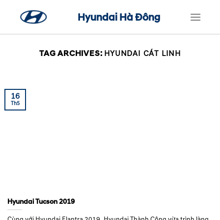
Skip
Hyundai Hà Đông
to
content
TAG ARCHIVES:
HYUNDAI CÁT LINH
16
Th5
Hyundai Tucson 2019
Cùng với Hyundai Elantra 2019, Hyundai Thành Công vừa trình làng