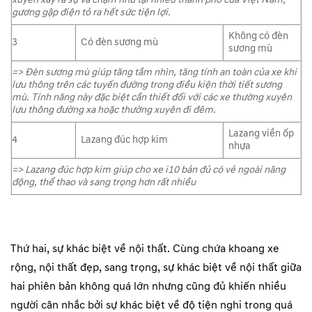
xuyên xảy ra sự va chạm như tại nhiều thành phố của Việt Nam,
gương gập điện tỏ ra hết sức tiện lợi.
Không có đèn
3
Có đèn sương mù
sương mù
=> Đèn sương mù giúp tăng tầm nhìn, tăng tính an toàn của xe khi
lưu thông trên các tuyến đường trong điều kiện thời tiết sương
mù. Tính năng này đặc biệt cần thiết đối với các xe thường xuyên
lưu thông đường xa hoặc thường xuyên đi đêm.
Lazang viền ốp
4
Lazang đúc hợp kim
nhựa
=> Lazang đúc hợp kim giúp cho xe i10 bản đủ có vẻ ngoài năng
động, thể thao và sang trọng hơn rất nhiều
Thứ hai, sự khác biệt về nội thất. Cùng chứa khoang xe
rộng, nội thất đẹp, sang trọng, sự khác biệt về nội thất giữa
hai phiên bản không quá lớn nhưng cũng đủ khiến nhiều
người cân nhắc bởi sự khác biệt về độ tiện nghi trong quá